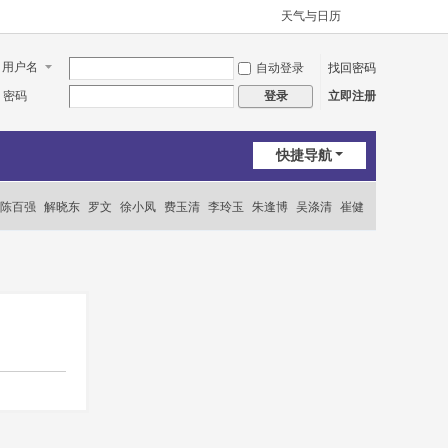
天气与日历
用户名
自动登录
找回密码
密码
立即注册
登录
快捷导航
陈百强
解晓东
罗文
徐小凤
费玉清
李玲玉
朱逢博
吴涤清
崔健