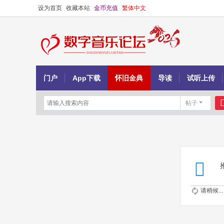
设为首页
收藏本站
金币充值
繁体中文
门户
App下载
怀旧金典
导读
试听上传
帖子
请稍候...