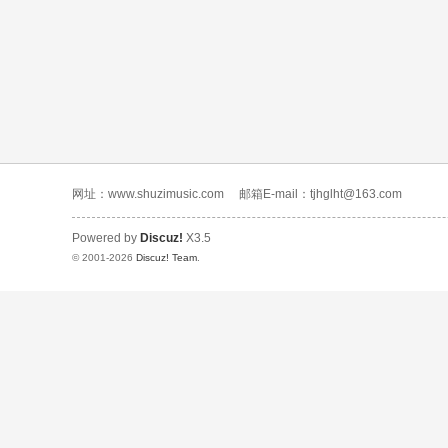
网址：www.shuzimusic.com
邮箱E-mail：tjhglht@163.com
Powered by
Discuz!
X3.5
© 2001-2026
Discuz! Team
.