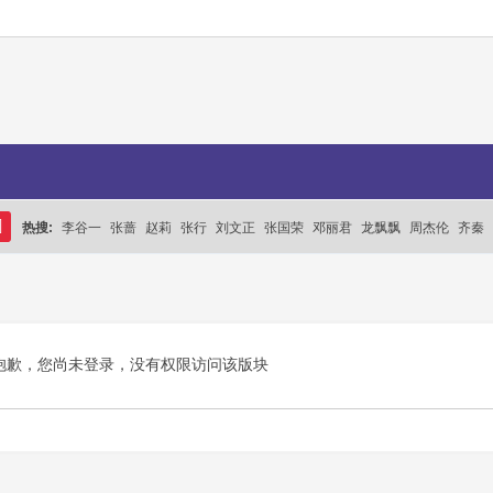
热搜:
李谷一
张蔷
赵莉
张行
刘文正
张国荣
邓丽君
龙飘飘
周杰伦
齐秦
搜
索
抱歉，您尚未登录，没有权限访问该版块